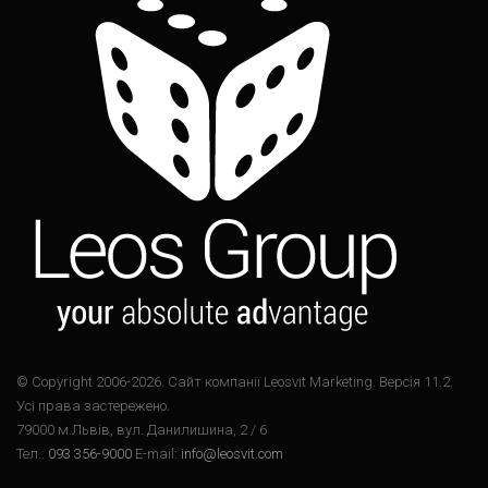
© Copyright 2006-2026. Cайт компанії Leosvit Marketing. Версія 11.2.
Усі права застережено.
79000 м.Львів, вул. Данилишина, 2 / 6
Тел.:
093 356-9000
E-mail:
info@leosvit.com