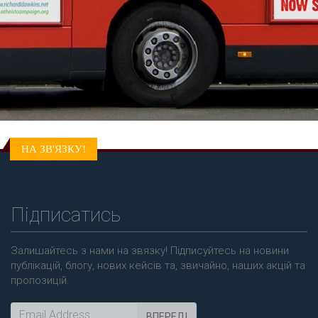
НА ЗВ'ЯЗКУ!
Підписатись
Залишайтесь з нами на звязку! Підписуйтесь на новини
публікацій, блогу, нових кейсів та, звичайно, наших акцій та
пропозицій.
ВПЕРЕД!