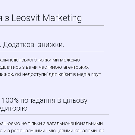
 з Leosvit Marketing
. Додаткові знижки.
крім клієнської знижки ми можемо
оділитись з вами частиною агентських
нижок, які недоступні для клієнтів медіа груп.
. 100% попадання в цільову
удиторію
ацюємо не тільки з загальнонаціональними,
е й з регіональними і місцевими каналами, як