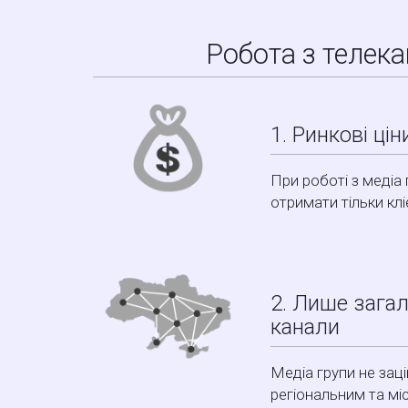
Робота з телек
1. Ринкові цін
При роботі з медіа
отримати тільки клі
2. Лише зага
канали
Медіа групи не заці
регіональним та м