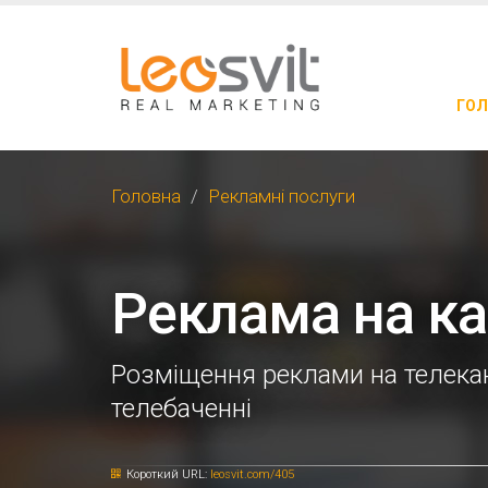
ГОЛ
Головна
Рекламні послуги
Реклама на ка
Розміщення реклами на телекан
телебаченні
Короткий URL:
leosvit.com/405