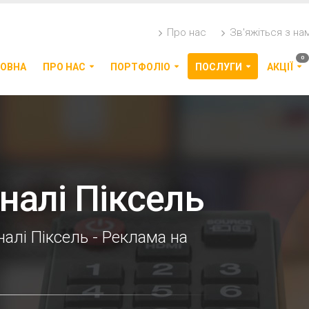
Про нас
Зв'яжіться з на
0
ОВНА
ПРО НАС
ПОРТФОЛІО
ПОСЛУГИ
АКЦІЇ
налі Піксель
алі Піксель - Реклама на