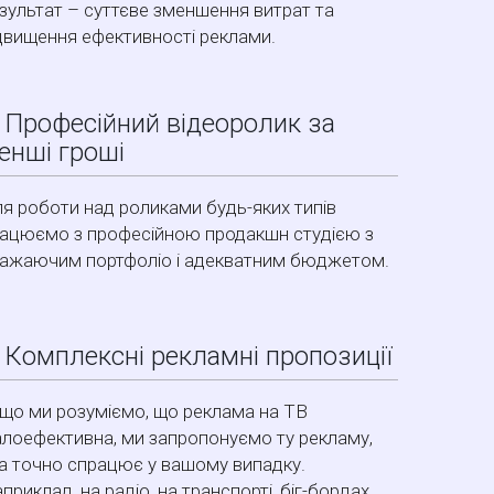
зультат – суттєве зменшення витрат та
двищення ефективності реклами.
. Професійний відеоролик за
енші гроші
я роботи над роликами будь-яких типів
ацюємо з професійною продакшн студією з
ажаючим портфоліо і адекватним бюджетом.
. Комплексні рекламні пропозиції
що ми розуміємо, що реклама на ТВ
лоефективна, ми запропонуємо ту рекламу,
а точно спрацює у вашому випадку.
приклад, на радіо, на транспорті, біг-бордах.