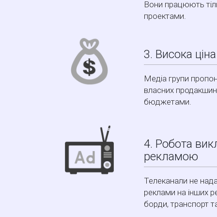
Вони працюють ті
проектами.
3. Висока цін
Медіа групи пропон
власних продакшин 
бюджетами.
4. Робота ви
рекламою
Телеканали не над
реклами на інших ре
борди, транспорт та