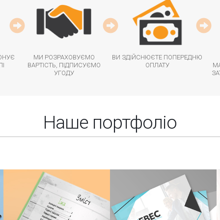
ОНУЄ
МИ РОЗРАХОВУЄМО
ВИ ЗДІЙСНЮЄТЕ ПОПЕРЕДНЮ
ЛІ
ВАРТІСТЬ, ПІДПИСУЄМО
ОПЛАТУ
МА
УГОДУ
ЗА
Наше портфоліо