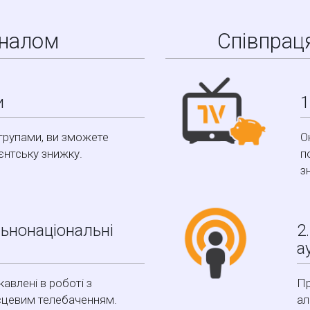
аналом
Співпраця
и
1
 групами, ви зможете
О
єнтську знижку.
п
з
льнонаціональні
2
а
кавлені в роботі з
Пр
ісцевим телебаченням.
ал