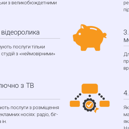
льки з великобюждетними
ре
пі
а відеоролика
3
м
ують послуги тільки
студій з «неймовірними»
Дл
пр
вр
ключно з ТВ
4
ають послуги з розміщення
Як
кламних носіях: радіо, біг-
ма
 ін.
як
На