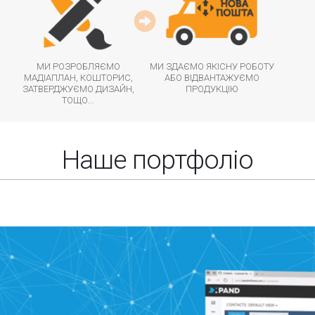
МИ РОЗРОБЛЯЄМО
МИ ЗДАЄМО ЯКІСНУ РОБОТУ
МАДІАПЛАН, КОШТОРИС,
АБО ВІДВАНТАЖУЄМО
ЗАТВЕРДЖУЄМО ДИЗАЙН,
ПРОДУКЦІЮ
ТОЩО...
Наше портфоліо