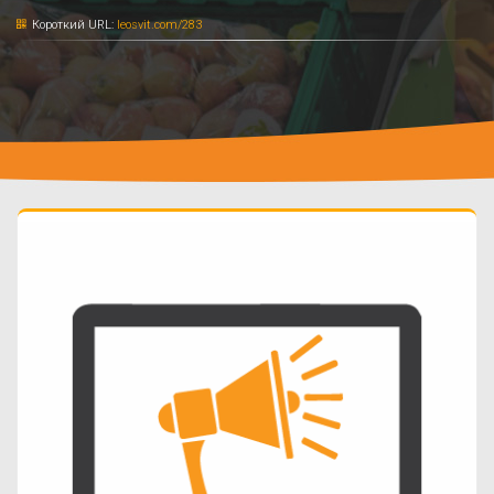
Короткий URL:
leosvit.com/283