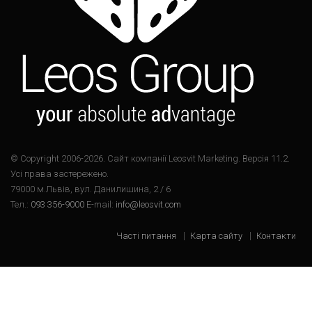
© Copyright 2006-2026. Cайт компанії Leosvit Marketing. Версія 11.2.
Усі права застережено.
79000 м.Львів, вул. Данилишина, 2 / 6
Тел.:
093 356-9000
E-mail:
info@leosvit.com
Часті питання
Карта сайту
Контакти