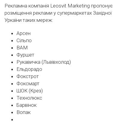
Рекламна компанія Leosvit Marketing пропонує
розміщення реклами у супермаркетах Західної
Уркаїни таких мереж:
Арсен
Сільпо
ВАМ
Фуршет
Рукавичка (Львівхолод)
Ельдорадо
Фокстрот
Фоксмарт
ШОК (Крез)
Технолюкс
Барвінок
Вопак