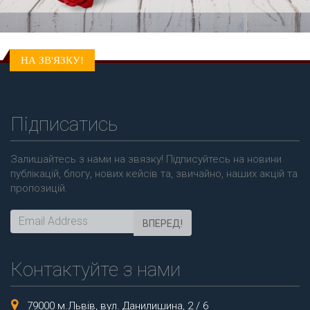
НА ЗВ'ЯЗКУ!
Підписатись
Залишайтесь з нами на звязку! Підписуйтесь на новини
публікацій, блогу, нових кейсів та, звичайно, наших акцій та
пропозицій.
ВПЕРЕД!
Контактуйте з нами
79000 м.Львів, вул. Данилишина, 2 / 6