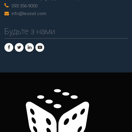
093 356-9000
info@leosvit.com
Будьте з нами