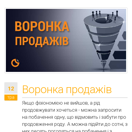
Воронка продажів
12
тра
Якщо фізіономією не вийшов, а рід
продовжувати хочеться - можна запросити
на побачення одну, що відмовить і забути про
продовження роду. А можна підійти до сотні, з
них десять погодяться на побачення і з