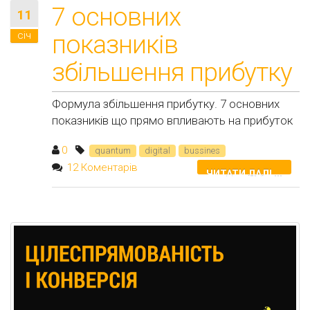
7 основних
11
січ
показників
збільшення прибутку
Формула збільшення прибутку. 7 основних
показників що прямо впливають на прибуток
0
quantum
digital
bussines
12 Коментарів
ЧИТАТИ ДАЛІ ...