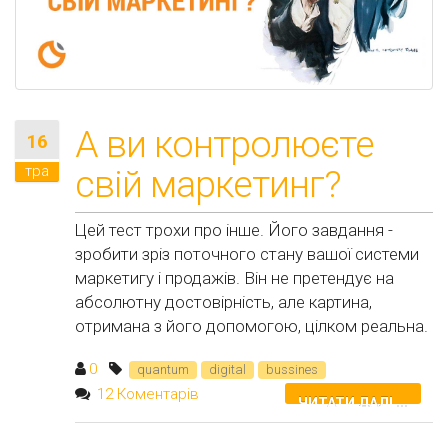
А ви контролюєте
16
тра
свій маркетинг?
Цей тест трохи про інше. Його завдання -
зробити зріз поточного стану вашої системи
маркетигу і продажів. Він не претендує на
абсолютну достовірність, але картина,
отримана з його допомогою, цілком реальна.
0
quantum
digital
bussines
12 Коментарів
ЧИТАТИ ДАЛІ ...