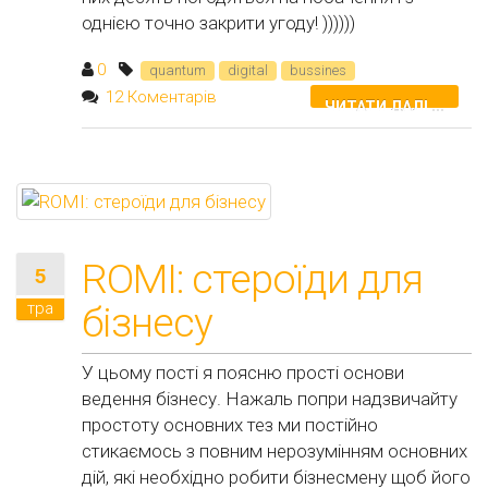
однією точно закрити угоду! ))))))
0
quantum
digital
bussines
12 Коментарів
ЧИТАТИ ДАЛІ ...
ROMI: стероїди для
5
тра
бізнесу
У цьому пості я поясню прості основи
ведення бізнесу. Нажаль попри надзвичайту
простоту основних тез ми постійно
стикаємось з повним нерозумінням основних
дій, які необхідно робити бізнесмену щоб його