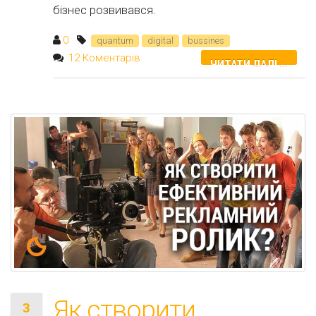
бізнес розвивався.
0
quantum
digital
bussines
12 Коментарів
ЧИТАТИ ДАЛІ ...
Як створити
3