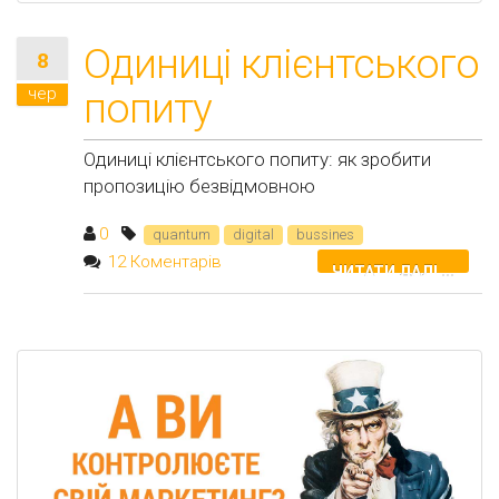
Одиниці клієнтського
8
чер
попиту
Одиниці клієнтського попиту: як зробити
пропозицію безвідмовною
0
quantum
digital
bussines
12 Коментарів
ЧИТАТИ ДАЛІ ...