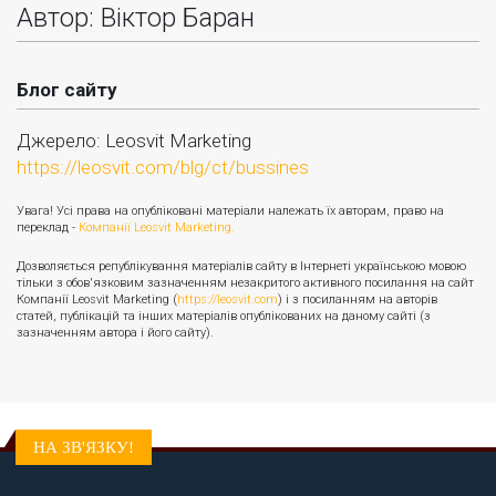
Автор: Віктор Баран
Блог сайту
Джерело: Leosvit Marketing
https://leosvit.com/blg/ct/bussines
Увага! Усі права на опубліковані матеріали належать їх авторам, право на
переклад -
Компанії Leosvit Marketing.
Дозволяється републікування матеріалів сайту в Інтернеті українською мовою
тільки з обов'язковим зазначенням незакритого активного посилання на сайт
Компанії Leosvit Marketing (
https://leosvit.com
) і з посиланням на авторів
статей, публікацій та інших матеріалів опублікованих на даному сайті (з
зазначенням автора і його сайту).
НА ЗВ'ЯЗКУ!