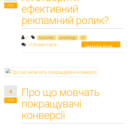
лис
ефективний
рекламний ролик?
0
bussines
psyhology
tv
12 Коментарів
ЧИТАТИ ДАЛІ ...
Про що мовчать
4
тра
покращувачі
конверсії