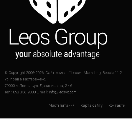
© Copyright 2006-2026. Cайт компанії Leosvit Marketing. Версія 11.2.
Усі права застережено.
79000 м.Львів, вул. Данилишина, 2 / 6
Тел.:
093 356-9000
E-mail:
info@leosvit.com
Часті питання
Карта сайту
Контакти