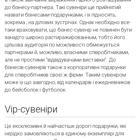
до бізнесу-партнера. Такі сувеніри ще прийнятий
назвати бізнесами-подарунками, і їх підносять,
зокрема , на ділових зустрічах. Однак необхідно все-
таки враховувати, що бізнес-сувенір не повинен бути
занадто широко растиражированным, тобто його
цільова аудиторія по можливості обмежується
партнерами й, можливо, власними співробітниками,
але не простими "відвідувачами виставки". До
бізнесів-сувенірів також з корпоративні подарунки
для співробітників своєї ж фірми. Таким сувеніром
може із що завгодно, від календарів і ежедневников
до бейсболок і футболок.
Vір-сувеніри
Це ексклюзивні й найчастіше дорогі подарунки, які
нерідко замовляються в єдиному екземплярі для