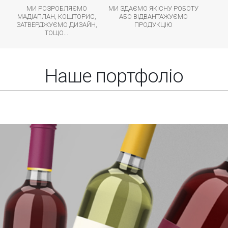
МИ РОЗРОБЛЯЄМО
МИ ЗДАЄМО ЯКІСНУ РОБОТУ
МАДІАПЛАН, КОШТОРИС,
АБО ВІДВАНТАЖУЄМО
ЗАТВЕРДЖУЄМО ДИЗАЙН,
ПРОДУКЦІЮ
ТОЩО...
Наше портфоліо