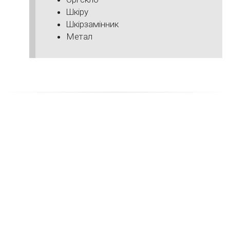
Шкіру
Шкірзамінник
Метал