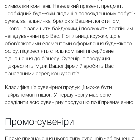
символіки компанії. Невеликий презент, предмет,
необхідний будь-якій людині в повсякденному побуті -
ручка, запальничка, брелок з Вашим логотипом,
нікого не залишить байдужим, і послужить постійним
нагадуванням про Вас. Попільниці, кружки, що є
обов'язковими елементами оформлення будь-якого
офісу, підкреслять стиль компанії і її серйозне
відношення до бізнесу. Сувенірна продукція
підкреслить імідж Вашої фірми й зробить Вас
пізнаваними серед конкурентів.
Класифікація сувенірної продукції може бути
найрізноманітнішої . У першу чергу має сенс
розділити всю сувенірну продукцію по її призначенню.
Промо-сувеніри
Пряме призначення цього типу сувенірів - збільшення