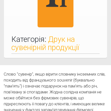
Категорія:
Друк на
сувенірній продукції
Слово "сувенір", якщо вірити словнику іноземних слів,
походить від французького souvenіr (буквально
"пам'ять") і означає подарунок на пам'ять або річ,
пов'язану зі спогадами. Жодна солідна компанія не
може обійтися без фірмових сувенірів, що
підкреслюють її повагу до клієнтів, і имеющих велике
значення у факторі запам'ятовування фірмової