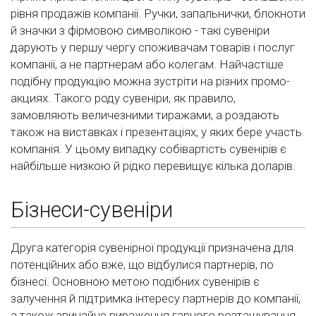
рівня продажів компанії. Ручки, запальнички, блокноти
й значки з фірмовою символікою - такі сувеніри
дарують у першу чергу споживачам товарів і послуг
компанії, а не партнерам або колегам. Найчастіше
подібну продукцію можна зустріти на різних промо-
акциях. Такого роду сувеніри, як правило,
замовляють величезними тиражами, а роздають
також на виставках і презентаціях, у яких бере участь
компанія. У цьому випадку собівартість сувенірів є
найбільше низкою й рідко перевищує кілька доларів.
Бізнеси-сувеніри
Друга категорія сувенірної продукції призначена для
потенційних або вже, що відбулися партнерів, по
бізнесі. Основною метою подібних сувенірів є
залучення й підтримка інтересу партнерів до компанії,
а також звичайне вираження гарного розташування