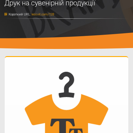
Друк на сувенірній продукції
Короткий URL:
leosvit.com/128