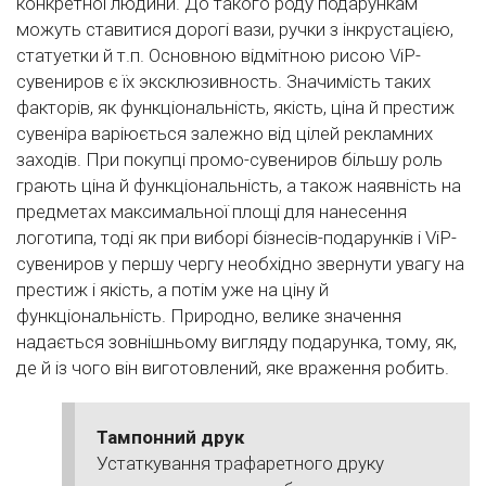
конкретної людини. До такого роду подарункам
можуть ставитися дорогі вази, ручки з інкрустацією,
статуетки й т.п. Основною відмітною рисою VіP-
сувениров є їх эксклюзивность. Значимість таких
факторів, як функціональність, якість, ціна й престиж
сувеніра варіюється залежно від цілей рекламних
заходів. При покупці промо-сувениров більшу роль
грають ціна й функціональність, а також наявність на
предметах максимальної площі для нанесення
логотипа, тоді як при виборі бізнесів-подарунків і VіP-
сувениров у першу чергу необхідно звернути увагу на
престиж і якість, а потім уже на ціну й
функціональність. Природно, велике значення
надається зовнішньому вигляду подарунка, тому, як,
де й із чого він виготовлений, яке враження робить.
Тампонний друк
Устаткування трафаретного друку