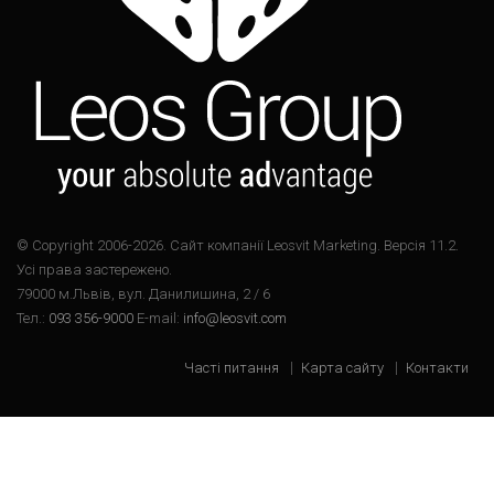
© Copyright 2006-2026. Cайт компанії Leosvit Marketing. Версія 11.2.
Усі права застережено.
79000 м.Львів, вул. Данилишина, 2 / 6
Тел.:
093 356-9000
E-mail:
info@leosvit.com
Часті питання
Карта сайту
Контакти