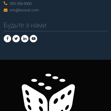
093 356-9000
info@leosvit.com
Будьте з нами