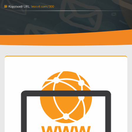
Короткий URL:
leosvit.com/300