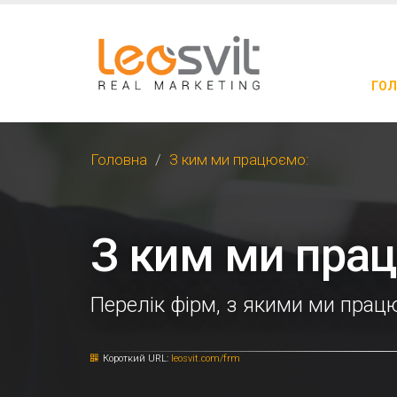
ГОЛ
Головна
З ким ми працюємо:
З ким ми пра
Перелік фірм, з якими ми пра
Короткий URL:
leosvit.com/frm